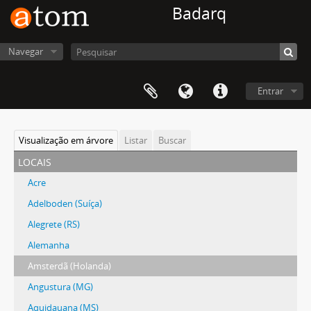
Badarq
Navegar
Entrar
Visualização em árvore
Listar
Buscar
locais
Acre
Adelboden (Suíça)
Alegrete (RS)
Alemanha
Amsterdã (Holanda)
Angustura (MG)
Aquidauana (MS)