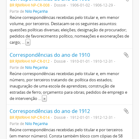
BR RJMRAHI NP-CR-008
Dossiê
1906-01-02 - 1906-12-29
Parte de
Nilo Peçanha
Reúne correspondências recebidas pelo titular e, em menor
volume, por terceiros. Destacam-se os seguintes assuntos:
questões políticas diversas; eleições; designação de procurador;
pedidos de favorecimento político; nomeações e exonerações de
cargo;
...
»
Correspondências do ano de 1910
BR RJMRAHI NP-CR-012
Dossiê
1910-01-01 - 1910-12-31
Parte de
Nilo Peçanha
Reúne correspondências recebidas pelo titular e, em menor
número, por terceiros tratando de: política dos estados;
inauguração de uma escola de aprendizes; construção de
estradas de ferro; orçamento para obras; pedidos de emprego e
de intervenção
...
»
Correspondências do ano de 1912
BR RJMRAHI NP-CR-014
Dossiê
1912-01-01 - 1912-12-31
Parte de
Nilo Peçanha
Reúne correspondências recebidas pelo titular e por terceiros
(em menor número). Consta também bloco com cópias de 58