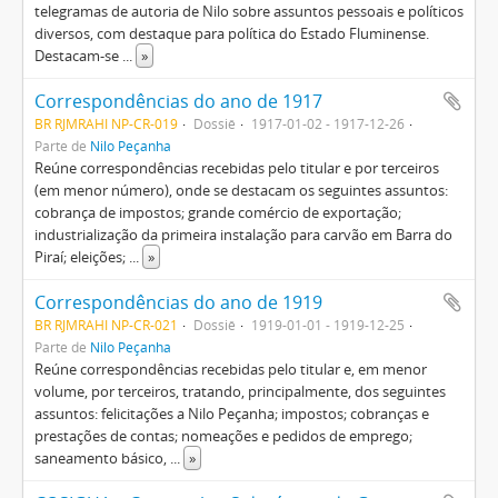
telegramas de autoria de Nilo sobre assuntos pessoais e políticos
diversos, com destaque para política do Estado Fluminense.
Destacam-se
...
»
Correspondências do ano de 1917
BR RJMRAHI NP-CR-019
Dossiê
1917-01-02 - 1917-12-26
Parte de
Nilo Peçanha
Reúne correspondências recebidas pelo titular e por terceiros
(em menor número), onde se destacam os seguintes assuntos:
cobrança de impostos; grande comércio de exportação;
industrialização da primeira instalação para carvão em Barra do
Piraí; eleições;
...
»
Correspondências do ano de 1919
BR RJMRAHI NP-CR-021
Dossiê
1919-01-01 - 1919-12-25
Parte de
Nilo Peçanha
Reúne correspondências recebidas pelo titular e, em menor
volume, por terceiros, tratando, principalmente, dos seguintes
assuntos: felicitações a Nilo Peçanha; impostos; cobranças e
prestações de contas; nomeações e pedidos de emprego;
saneamento básico,
...
»