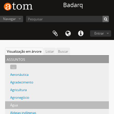
Badarq
Navegar
Entrar
Visualização em árvore
Listar
Buscar
assuntos
...
Aeronáutica
Agradecimento
Agricultura
Agronegócio
Água
Aldeias indígenas