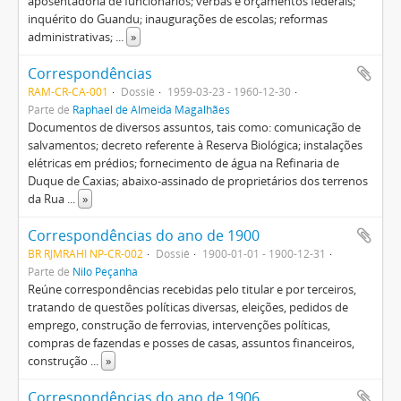
aposentadoria de funcionários; verbas e orçamentos federais;
inquérito do Guandu; inaugurações de escolas; reformas
administrativas;
...
»
Correspondências
RAM-CR-CA-001
Dossiê
1959-03-23 - 1960-12-30
Parte de
Raphael de Almeida Magalhães
Documentos de diversos assuntos, tais como: comunicação de
salvamentos; decreto referente à Reserva Biológica; instalações
elétricas em prédios; fornecimento de água na Refinaria de
Duque de Caxias; abaixo-assinado de proprietários dos terrenos
da Rua
...
»
Correspondências do ano de 1900
BR RJMRAHI NP-CR-002
Dossiê
1900-01-01 - 1900-12-31
Parte de
Nilo Peçanha
Reúne correspondências recebidas pelo titular e por terceiros,
tratando de questões políticas diversas, eleições, pedidos de
emprego, construção de ferrovias, intervenções políticas,
compras de fazendas e posses de casas, assuntos financeiros,
construção
...
»
Correspondências do ano de 1906