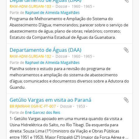
Departamento de Águas (DAA)
RAM-ADM-SURSAN-103
Dossiê
1960 - 1965
Parte de
Raphael de Almeida Magalhães
Programa de Melhoramento e Ampliação do Sistema do
Abastecimento D’água; memorandos; parecer sobre o serviço de
abastecimento de água; plano de obras; relatórios; contrato;
Estatuto da Companhia Estadual de Águas da Guanabara.
Departamento de Águas (DAA)
RAM-ADM-SURSAN-102
Dossiê
1960 - 1965
Parte de
Raphael de Almeida Magalhães
Planilha sobre o estudo para a revisão do programa de
melhoramentos e ampliação do sistema de abastecimento
d’água; comunicados e documentos diversos sobre a Adutora do
Guandu.
Getúlio Vargas em visita ao Paraná
BR RJMRAHI EGR-IC-FT-007
Dossiê
1953
Parte de
Enê Garcez dos Reis
1- Getúlio Vargas apoiado em uma mureta quando da visita a
Usina Hidrelétrica do Salto, no Rio Tibagi. Da esquerda para
direita: Souza Lima (1º) (ministro da Viação e Obras Públicas
entre 1951 e 1953), Major Fittipaldi (2º) (major da Força Aérea e
...