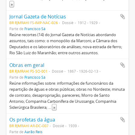
»
Jornal Gazeta de Notícias
BR RJMRAHI FS-IMP-NAC-026
Dossiê
1912 - 1929
Parte de
Francisco Sá
Reúne recortes (14) do Jornal Gazeta de Notícias abordando
assuntos, tais como: o monopólio da Marconi; a Câmara dos
Deputados e os laboratórios de análises; nova estrada de ferro;
Rio São Luiz do Maranhão; entre outros assuntos.
Obras em geral
BR RJMRAHI FS-SO-001
Dossiê
1867 - 1926-02-13
Parte de
Francisco Sá
Reúne informações sobre: informações de funcionários da
repartição de águas e obras públicas; obras no Nordeste; minuta
de contrato; desapropriação; pareceres; Morro de Santo
Antonio; Companhia Carbonífera de Urussanga; Companhia
Siderúrgica Brasileira;
...
»
Os profetas da água
BR RJMRAHI AR-DC-007
Dossiê
1939
Parte de
Aarão Reis