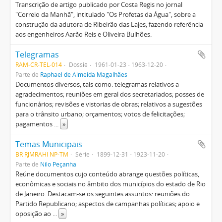
Transcrição de artigo publicado por Costa Regis no jornal
"Correio da Manhã", intitulado "Os Profetas da Água", sobre a
construção da adutora de Ribeirão das Lajes, fazendo referência
aos engenheiros Aarão Reis e Oliveira Bulhões.
Telegramas
RAM-CR-TEL-014
Dossiê
1961-01-23 - 1963-12-20
Parte de
Raphael de Almeida Magalhães
Documentos diversos, tais como: telegramas relativos a
agradecimentos; reuniões em geral dos secretariados; posses de
funcionários; revisões e vistorias de obras; relativos a sugestões
para o trânsito urbano; orçamentos; votos de felicitações;
pagamentos
...
»
Temas Municipais
BR RJMRAHI NP-TM
Série
1899-12-31 - 1923-11-20
Parte de
Nilo Peçanha
Reúne documentos cujo conteúdo abrange questões políticas,
econômicas e sociais no âmbito dos municípios do estado de Rio
de Janeiro. Destacam-se os seguintes assuntos: reuniões do
Partido Republicano; aspectos de campanhas políticas; apoio e
oposição ao
...
»