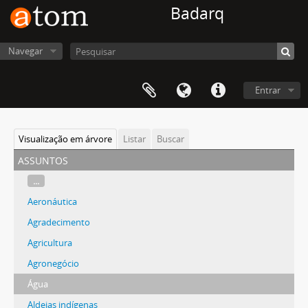
Badarq
Navegar
Entrar
Visualização em árvore
Listar
Buscar
assuntos
...
Aeronáutica
Agradecimento
Agricultura
Agronegócio
Água
Aldeias indígenas