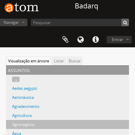
Badarq
Navegar
Entrar
Visualização em árvore
Listar
Buscar
assuntos
...
Aedes aegypti
Aeronáutica
Agradecimento
Agricultura
Agronegócio
Água