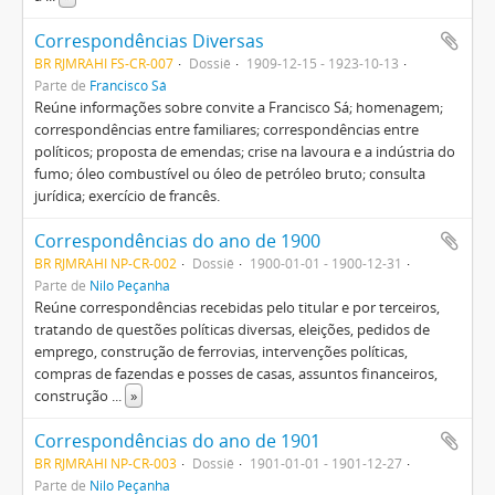
Correspondências Diversas
BR RJMRAHI FS-CR-007
Dossiê
1909-12-15 - 1923-10-13
Parte de
Francisco Sá
Reúne informações sobre convite a Francisco Sá; homenagem;
correspondências entre familiares; correspondências entre
políticos; proposta de emendas; crise na lavoura e a indústria do
fumo; óleo combustível ou óleo de petróleo bruto; consulta
jurídica; exercício de francês.
Correspondências do ano de 1900
BR RJMRAHI NP-CR-002
Dossiê
1900-01-01 - 1900-12-31
Parte de
Nilo Peçanha
Reúne correspondências recebidas pelo titular e por terceiros,
tratando de questões políticas diversas, eleições, pedidos de
emprego, construção de ferrovias, intervenções políticas,
compras de fazendas e posses de casas, assuntos financeiros,
construção
...
»
Correspondências do ano de 1901
BR RJMRAHI NP-CR-003
Dossiê
1901-01-01 - 1901-12-27
Parte de
Nilo Peçanha