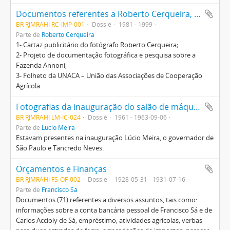
Documentos referentes a Roberto Cerqueira, a Fazenda Annoni e à UNACA
BR RJMRAHI RC-IMP-001
Dossiê
1981 - 1999
Parte de
Roberto Cerqueira
1- Cartaz publicitário do fotógrafo Roberto Cerqueira;
2- Projeto de documentação fotográfica e pesquisa sobre a
Fazenda Annoni;
3- Folheto da UNACA – União das Associações de Cooperação
Agrícola.
Fotografias da inauguração do salão de máquinas agrícolas
BR RJMRAHI LM-IC-024
Dossiê
1961 - 1963-09-06
Parte de
Lúcio Meira
Estavam presentes na inauguração Lúcio Meira, o governador de
São Paulo e Tancredo Neves.
Orçamentos e Finanças
BR RJMRAHI FS-OF-002
Dossiê
1928-05-31 - 1931-07-16
Parte de
Francisco Sá
Documentos (71) referentes a diversos assuntos, tais como:
informações sobre a conta bancária pessoal de Francisco Sá e de
Carlos Accioly de Sá; empréstimo; atividades agrícolas; verbas