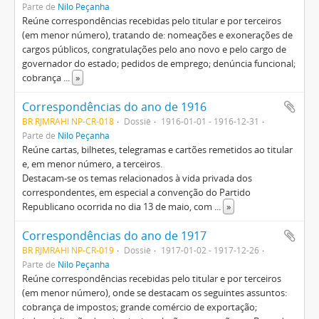
Parte de
Nilo Peçanha
Reúne correspondências recebidas pelo titular e por terceiros
(em menor número), tratando de: nomeações e exonerações de
cargos públicos, congratulações pelo ano novo e pelo cargo de
governador do estado; pedidos de emprego; denúncia funcional;
cobrança
...
»
Correspondências do ano de 1916
BR RJMRAHI NP-CR-018
Dossiê
1916-01-01 - 1916-12-31
Parte de
Nilo Peçanha
Reúne cartas, bilhetes, telegramas e cartões remetidos ao titular
e, em menor número, a terceiros.
Destacam-se os temas relacionados à vida privada dos
correspondentes, em especial a convenção do Partido
Republicano ocorrida no dia 13 de maio, com
...
»
Correspondências do ano de 1917
BR RJMRAHI NP-CR-019
Dossiê
1917-01-02 - 1917-12-26
Parte de
Nilo Peçanha
Reúne correspondências recebidas pelo titular e por terceiros
(em menor número), onde se destacam os seguintes assuntos:
cobrança de impostos; grande comércio de exportação;