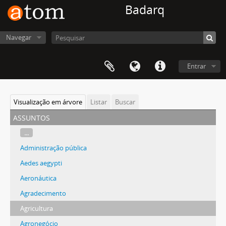
Badarq
Navegar
Entrar
Visualização em árvore
Listar
Buscar
assuntos
...
Administração pública
Aedes aegypti
Aeronáutica
Agradecimento
Agricultura
Agronegócio