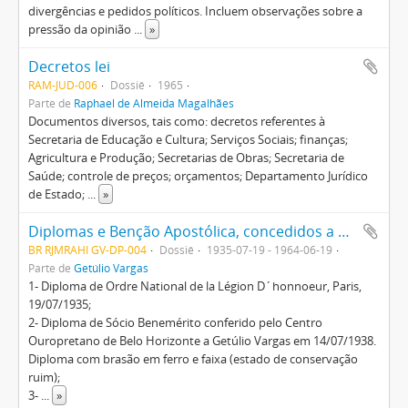
divergências e pedidos políticos. Incluem observações sobre a
pressão da opinião
...
»
Decretos lei
RAM-JUD-006
Dossiê
1965
Parte de
Raphael de Almeida Magalhães
Documentos diversos, tais como: decretos referentes à
Secretaria de Educação e Cultura; Serviços Sociais; finanças;
Agricultura e Produção; Secretarias de Obras; Secretaria de
Saúde; controle de preços; orçamentos; Departamento Jurídico
de Estado;
...
»
Diplomas e Benção Apostólica, concedidos a Getúlio Vargas, Darcy Vargas e Getúlio Vargas Filho, entre outros
BR RJMRAHI GV-DP-004
Dossiê
1935-07-19 - 1964-06-19
Parte de
Getúlio Vargas
1- Diploma de Ordre National de la Légion D´honnoeur, Paris,
19/07/1935;
2- Diploma de Sócio Benemérito conferido pelo Centro
Ouropretano de Belo Horizonte a Getúlio Vargas em 14/07/1938.
Diploma com brasão em ferro e faixa (estado de conservação
ruim);
3-
...
»