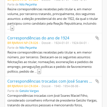
Parte de
Nilo Peçanha
Reúne correspondências recebidas pelo titular e, em menor
volume, por terceiros tratando, principalmente, dos seguintes
assuntos: a eleição presidencial do ano de 1922, da qual o titular
participou como candidato pela Reação Republicana, incluindo:
...
»
Correspondências do ano de 1924
BR RJMRAHI NP-CR-026
Dossiê
1924-01-01 - 1924-04-01
Parte de
Nilo Peçanha
Reúne correspondências recebidas pelo titular e, em menor
número, por terceiros. Destacam-se os seguintes assuntos:
felicitações ao titular; nomeações; exonerações e pedidos de
emprego; perseguições políticas e pedido de favorecimento
político; pedido de
...
»
Correspondências trocadas com José Soares Maciel Filho tratando de assuntos pessoais e mencionando fotos, divergências e pedidos políticos
BR RJMRAHI GV-CR-004
Dossiê
1940 - 1954-08-06
Parte de
Getúlio Vargas
Correspondências trocadas com José Soares Maciel Filho,
considerado conselheiro informal de presidente Getúlio Vargas,
tratando de assuntos pessoais e mencionando fotos,