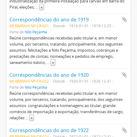
industrialização da primeira instalação para carvão em Barra do
Piraí; eleições;
...
»
Correspondências do ano de 1919
BR RJMRAHI NP-CR-021
Dossiê
1919-01-01 - 1919-12-25
Parte de
Nilo Peçanha
Reúne correspondências recebidas pelo titular e, em menor
volume, por terceiros, tratando, principalmente, dos seguintes
assuntos: felicitações a Nilo Peçanha; impostos; cobranças e
prestações de contas; nomeações e pedidos de emprego;
saneamento básico,
...
»
Correspondências do ano de 1920
BR RJMRAHI NP-CR-022
Dossiê
1920-01-01 - 1920-12-31
Parte de
Nilo Peçanha
Reúne correspondências recebidas pelo titular e, em menor
volume, por terceiros, tratando, principalmente, dos seguintes
assuntos: congratulações e homenagens ao titular; grande
comércio de importação e exportação; transferências de cargo;
relações
...
»
Correspondências do ano de 1922
BR RJMRAHI NP-CR-024
Dossiê
1922-01-01 - 1922-12-31