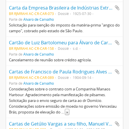
Carta da Empresa Brasileira de Indústrias Extrativas para Álvaro de Carvalho
BR RJMRAHI AC-CR-CAR-073
Dossiê
1925-07-30
Parte de
Álvaro de Carvalho
Solicitação para isenção do imposto da matéria-prima "angico do
campo", cobrado pelo estado de São Paulo.
Cartão de Luiz Bartolomeu para Álvaro de Carvalho
BR RJMRAHI AC-CR-CAR-158
Dossiê
s.d.
Parte de
Álvaro de Carvalho
Cancelamento de reunião sobre crédito agrícola.
Cartas de Francisco de Paula Rodrigues Alves para Álvaro de Carvalho
BR RJMRAHI AC-CR-CAR-089
Dossiê
1904-09-14
Parte de
Álvaro de Carvalho
Considerações sobre o contrato com a Companhia Manaos
Harbour. Agradecimento pela manifestação de pêsames.
Solicitação para o envio seguro de carta ao dr Domício.
Considerações sobre emissão de moeda no governo Venceslau
Brás; proposta de elevação do
...
»
Cartas de Getúlio Vargas a seu filho, Manuel Vargas (Maneco), contendo observações relativas a assuntos pessoais e a comentários sobre questões políticas do Estado do Rio Grande do Sul