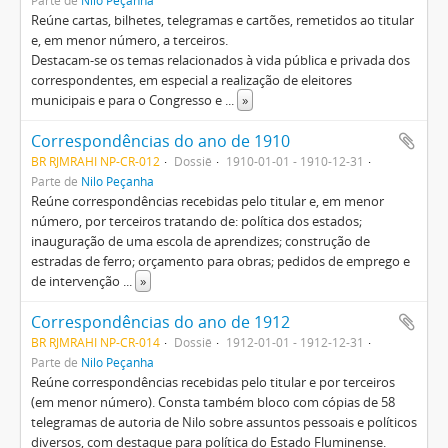
Parte de
Nilo Peçanha
Reúne cartas, bilhetes, telegramas e cartões, remetidos ao titular
e, em menor número, a terceiros.
Destacam-se os temas relacionados à vida pública e privada dos
correspondentes, em especial a realização de eleitores
municipais e para o Congresso e
...
»
Correspondências do ano de 1910
BR RJMRAHI NP-CR-012
Dossiê
1910-01-01 - 1910-12-31
Parte de
Nilo Peçanha
Reúne correspondências recebidas pelo titular e, em menor
número, por terceiros tratando de: política dos estados;
inauguração de uma escola de aprendizes; construção de
estradas de ferro; orçamento para obras; pedidos de emprego e
de intervenção
...
»
Correspondências do ano de 1912
BR RJMRAHI NP-CR-014
Dossiê
1912-01-01 - 1912-12-31
Parte de
Nilo Peçanha
Reúne correspondências recebidas pelo titular e por terceiros
(em menor número). Consta também bloco com cópias de 58
telegramas de autoria de Nilo sobre assuntos pessoais e políticos
diversos, com destaque para política do Estado Fluminense.