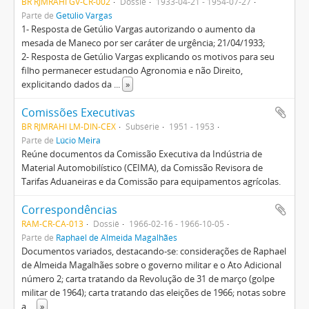
BR RJMRAHI GV-CR-002
Dossiê
1933-04-21 - 1954-07-27
Parte de
Getúlio Vargas
1- Resposta de Getúlio Vargas autorizando o aumento da
mesada de Maneco por ser caráter de urgência; 21/04/1933;
2- Resposta de Getúlio Vargas explicando os motivos para seu
filho permanecer estudando Agronomia e não Direito,
explicitando dados da
...
»
Comissões Executivas
BR RJMRAHI LM-DIN-CEX
Subsérie
1951 - 1953
Parte de
Lúcio Meira
Reúne documentos da Comissão Executiva da Indústria de
Material Automobilístico (CEIMA), da Comissão Revisora de
Tarifas Aduaneiras e da Comissão para equipamentos agrícolas.
Correspondências
RAM-CR-CA-013
Dossiê
1966-02-16 - 1966-10-05
Parte de
Raphael de Almeida Magalhães
Documentos variados, destacando-se: considerações de Raphael
de Almeida Magalhães sobre o governo militar e o Ato Adicional
número 2; carta tratando da Revolução de 31 de março (golpe
militar de 1964); carta tratando das eleições de 1966; notas sobre
a
...
»