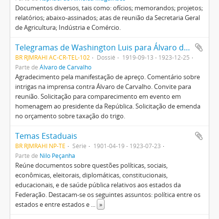
Documentos diversos, tais como: ofícios; memorandos; projetos;
relatórios; abaixo-assinados; atas de reunião da Secretaria Geral
de Agricultura; Indústria e Comércio.
Telegramas de Washington Luis para Álvaro de Carvalho e Carlos de Campos
BR RJMRAHI AC-CR-TEL-102
Dossiê
1919-09-13 - 1923-12-25
Parte de
Álvaro de Carvalho
Agradecimento pela manifestação de apreço. Comentário sobre
intrigas na imprensa contra Álvaro de Carvalho. Convite para
reunião. Solicitação para comparecimento em evento em
homenagem ao presidente da República. Solicitação de emenda
no orçamento sobre taxação do trigo.
Temas Estaduais
BR RJMRAHI NP-TE
Série
1901-04-19 - 1923-07-23
Parte de
Nilo Peçanha
Reúne documentos sobre questões políticas, sociais,
econômicas, eleitorais, diplomáticas, constitucionais,
educacionais, e de saúde pública relativos aos estados da
Federação. Destacam-se os seguintes assuntos: política entre os
estados e entre estados e
...
»