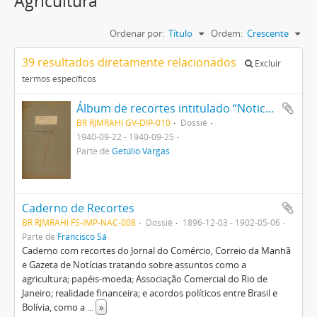
Agricultura
Ordenar por:
Título
Ordem:
Crescente
39 resultados diretamente relacionados
Excluir
termos específicos
Álbum de recortes intitulado “Noticiário sobre Decreto sobre a Lavoura”
BR RJMRAHI GV-DIP-010
Dossiê
1940-09-22 - 1940-09-25
Parte de
Getúlio Vargas
Caderno de Recortes
BR RJMRAHI FS-IMP-NAC-008
Dossiê
1896-12-03 - 1902-05-06
Parte de
Francisco Sá
Caderno com recortes do Jornal do Comércio, Correio da Manhã
e Gazeta de Notícias tratando sobre assuntos como a
agricultura; papéis-moeda; Associação Comercial do Rio de
Janeiro; realidade financeira; e acordos políticos entre Brasil e
Bolívia, como a
...
»