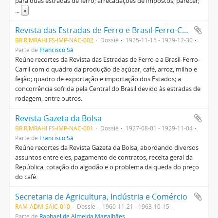
para duas estradas de ferro; arrecadações de impostos; parecer;
...
»
Revista das Estradas de Ferro e Brasil-Ferro-Carril
BR RJMRAHI FS-IMP-NAC-002
Dossiê
1925-11-15 - 1929-12-30
Parte de
Francisco Sá
Reúne recortes da Revista das Estradas de Ferro e a Brasil-Ferro-
Carril com o quadro da produção de açúcar, café, arroz, milho e
feijão; quadro de exportação e importação dos Estados; a
concorrência sofrida pela Central do Brasil devido às estradas de
rodagem; entre outros.
Revista Gazeta da Bolsa
BR RJMRAHI FS-IMP-NAC-001
Dossiê
1927-08-01 - 1929-11-04
Parte de
Francisco Sá
Reúne recortes da Revista Gazeta da Bolsa, abordando diversos
assuntos entre eles, pagamento de contratos, receita geral da
República, cotação do algodão e o problema da queda do preço
do café.
Secretaria de Agricultura, Indústria e Comércio
RAM-ADM-SAIC-010
Dossiê
1960-11-21 - 1963-10-15
Parte de
Raphael de Almeida Magalhães