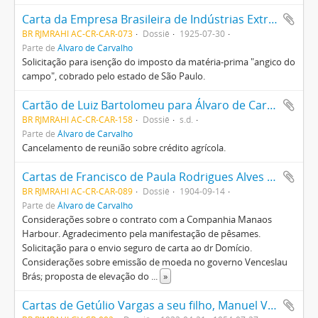
Carta da Empresa Brasileira de Indústrias Extrativas para Álvaro de Carvalho
BR RJMRAHI AC-CR-CAR-073
Dossiê
1925-07-30
Parte de
Álvaro de Carvalho
Solicitação para isenção do imposto da matéria-prima "angico do
campo", cobrado pelo estado de São Paulo.
Cartão de Luiz Bartolomeu para Álvaro de Carvalho
BR RJMRAHI AC-CR-CAR-158
Dossiê
s.d.
Parte de
Álvaro de Carvalho
Cancelamento de reunião sobre crédito agrícola.
Cartas de Francisco de Paula Rodrigues Alves para Álvaro de Carvalho
BR RJMRAHI AC-CR-CAR-089
Dossiê
1904-09-14
Parte de
Álvaro de Carvalho
Considerações sobre o contrato com a Companhia Manaos
Harbour. Agradecimento pela manifestação de pêsames.
Solicitação para o envio seguro de carta ao dr Domício.
Considerações sobre emissão de moeda no governo Venceslau
Brás; proposta de elevação do
...
»
Cartas de Getúlio Vargas a seu filho, Manuel Vargas (Maneco), contendo observações relativas a assuntos pessoais e a comentários sobre questões políticas do Estado do Rio Grande do Sul