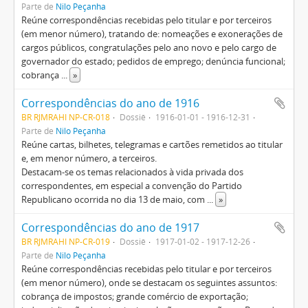
Parte de
Nilo Peçanha
Reúne correspondências recebidas pelo titular e por terceiros
(em menor número), tratando de: nomeações e exonerações de
cargos públicos, congratulações pelo ano novo e pelo cargo de
governador do estado; pedidos de emprego; denúncia funcional;
cobrança
...
»
Correspondências do ano de 1916
BR RJMRAHI NP-CR-018
Dossiê
1916-01-01 - 1916-12-31
Parte de
Nilo Peçanha
Reúne cartas, bilhetes, telegramas e cartões remetidos ao titular
e, em menor número, a terceiros.
Destacam-se os temas relacionados à vida privada dos
correspondentes, em especial a convenção do Partido
Republicano ocorrida no dia 13 de maio, com
...
»
Correspondências do ano de 1917
BR RJMRAHI NP-CR-019
Dossiê
1917-01-02 - 1917-12-26
Parte de
Nilo Peçanha
Reúne correspondências recebidas pelo titular e por terceiros
(em menor número), onde se destacam os seguintes assuntos:
cobrança de impostos; grande comércio de exportação;