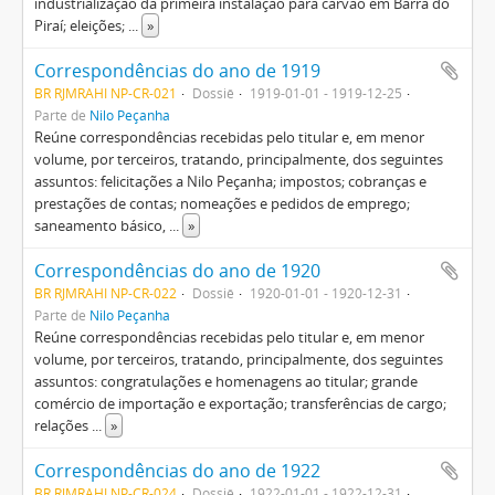
industrialização da primeira instalação para carvão em Barra do
Piraí; eleições;
...
»
Correspondências do ano de 1919
BR RJMRAHI NP-CR-021
Dossiê
1919-01-01 - 1919-12-25
Parte de
Nilo Peçanha
Reúne correspondências recebidas pelo titular e, em menor
volume, por terceiros, tratando, principalmente, dos seguintes
assuntos: felicitações a Nilo Peçanha; impostos; cobranças e
prestações de contas; nomeações e pedidos de emprego;
saneamento básico,
...
»
Correspondências do ano de 1920
BR RJMRAHI NP-CR-022
Dossiê
1920-01-01 - 1920-12-31
Parte de
Nilo Peçanha
Reúne correspondências recebidas pelo titular e, em menor
volume, por terceiros, tratando, principalmente, dos seguintes
assuntos: congratulações e homenagens ao titular; grande
comércio de importação e exportação; transferências de cargo;
relações
...
»
Correspondências do ano de 1922
BR RJMRAHI NP-CR-024
Dossiê
1922-01-01 - 1922-12-31