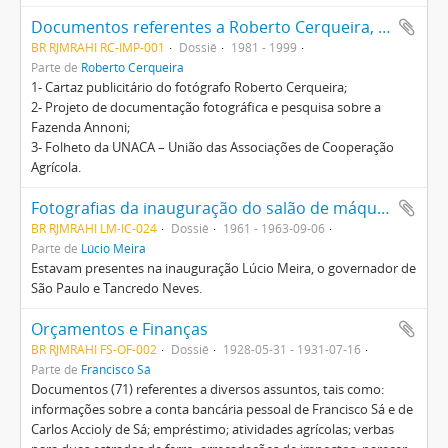
Documentos referentes a Roberto Cerqueira, a Fazenda Annoni e à UNACA
BR RJMRAHI RC-IMP-001
Dossiê
1981 - 1999
Parte de
Roberto Cerqueira
1- Cartaz publicitário do fotógrafo Roberto Cerqueira;
2- Projeto de documentação fotográfica e pesquisa sobre a
Fazenda Annoni;
3- Folheto da UNACA – União das Associações de Cooperação
Agrícola.
Fotografias da inauguração do salão de máquinas agrícolas
BR RJMRAHI LM-IC-024
Dossiê
1961 - 1963-09-06
Parte de
Lúcio Meira
Estavam presentes na inauguração Lúcio Meira, o governador de
São Paulo e Tancredo Neves.
Orçamentos e Finanças
BR RJMRAHI FS-OF-002
Dossiê
1928-05-31 - 1931-07-16
Parte de
Francisco Sá
Documentos (71) referentes a diversos assuntos, tais como:
informações sobre a conta bancária pessoal de Francisco Sá e de
Carlos Accioly de Sá; empréstimo; atividades agrícolas; verbas