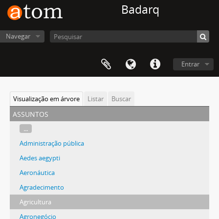
Badarq
Navegar
Entrar
Visualização em árvore
Listar
Buscar
assuntos
...
Administração pública
Aedes aegypti
Aeronáutica
Agradecimento
Agricultura
Agronegócio