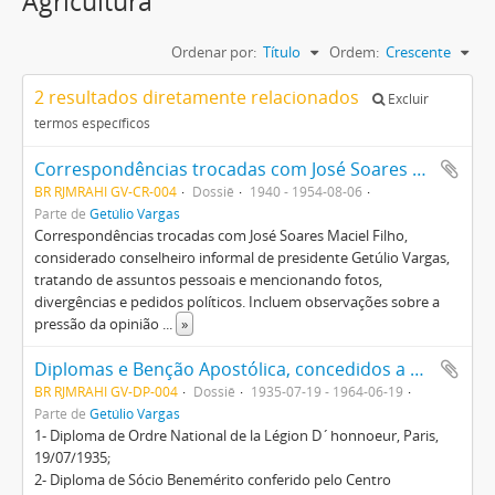
Agricultura
Ordenar por:
Título
Ordem:
Crescente
2 resultados diretamente relacionados
Excluir
termos específicos
Correspondências trocadas com José Soares Maciel Filho tratando de assuntos pessoais e mencionando fotos, divergências e pedidos políticos
BR RJMRAHI GV-CR-004
Dossiê
1940 - 1954-08-06
Parte de
Getúlio Vargas
Correspondências trocadas com José Soares Maciel Filho,
considerado conselheiro informal de presidente Getúlio Vargas,
tratando de assuntos pessoais e mencionando fotos,
divergências e pedidos políticos. Incluem observações sobre a
pressão da opinião
...
»
Diplomas e Benção Apostólica, concedidos a Getúlio Vargas, Darcy Vargas e Getúlio Vargas Filho, entre outros
BR RJMRAHI GV-DP-004
Dossiê
1935-07-19 - 1964-06-19
Parte de
Getúlio Vargas
1- Diploma de Ordre National de la Légion D´honnoeur, Paris,
19/07/1935;
2- Diploma de Sócio Benemérito conferido pelo Centro