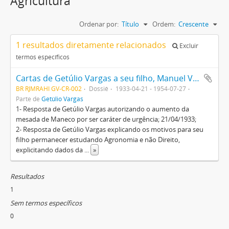
Agricultura
Ordenar por:
Título
Ordem:
Crescente
1 resultados diretamente relacionados
Excluir
termos específicos
Cartas de Getúlio Vargas a seu filho, Manuel Vargas (Maneco), contendo observações relativas a assuntos pessoais e a comentários sobre questões políticas do Estado do Rio Grande do Sul
BR RJMRAHI GV-CR-002
Dossiê
1933-04-21 - 1954-07-27
Parte de
Getúlio Vargas
1- Resposta de Getúlio Vargas autorizando o aumento da
mesada de Maneco por ser caráter de urgência; 21/04/1933;
2- Resposta de Getúlio Vargas explicando os motivos para seu
filho permanecer estudando Agronomia e não Direito,
explicitando dados da
...
»
Resultados
1
Sem termos específicos
0