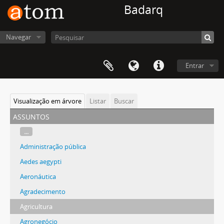
Badarq
Navegar
Entrar
Visualização em árvore
Listar
Buscar
assuntos
...
Administração pública
Aedes aegypti
Aeronáutica
Agradecimento
Agricultura
Agronegócio