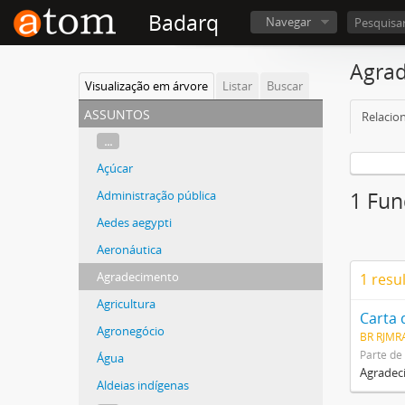
Badarq
Navegar
Agra
Visualização em árvore
Listar
Buscar
assuntos
Relacio
...
Açúcar
Administração pública
1 Fun
Aedes aegypti
Aeronáutica
Agradecimento
1 resu
Agricultura
Carta 
Agronegócio
BR RJMR
Parte de
Água
Agradeci
Aldeias indígenas