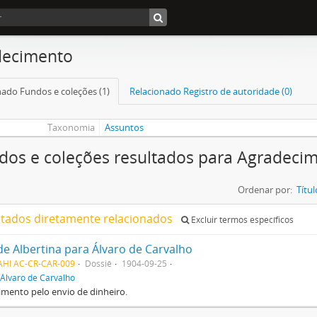
decimento
nado Fundos e coleções (1)
Relacionado Registro de autoridade (0)
Taxonomia
Assuntos
dos e coleções resultados para Agradeci
Ordenar por:
Títul
ltados diretamente relacionados
Excluir termos específicos
de Albertina para Álvaro de Carvalho
AHI AC-CR-CAR-009
Dossiê
1904-09-25
Álvaro de Carvalho
mento pelo envio de dinheiro.