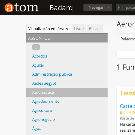
Badarq
Navegar
Aeron
Visualização em árvore
Listar
Buscar
assuntos
Relacio
...
Acordos
Açúcar
1 Fun
Administração pública
Aedes aegypti
Aeronáutica
1 resu
Agradecimento
Agricultura
BR RJMR
Parte de
Agronegócio
Na carta
Água
realizar