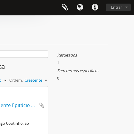
Entrar
Resultados
1
ca
Sem termos específicos
0
o
Ordem:
Crescente
Carta do presidente português, Antônio José d`Almeida, ao presidente Epitácio Pessoa
ago Coutinho, ao