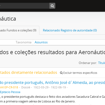
áutica
nado Fundos e coleções (9)
Relacionado Registro de autoridade (0)
Taxonomia
Assuntos
dos e coleções resultados para Aeronáuti
Ordenar por:
Títul
ltados diretamente relacionados
Excluir termos específicos
AHI EP-CR-018
Dossiê
1922-03-29 - 1922-06-19
Epitácio Pessoa
, o presidente português destaca o feito dos aviadores Sacadura Cabral e G
em a primeira viagem aérea de Lisboa ao Rio de Janeiro.