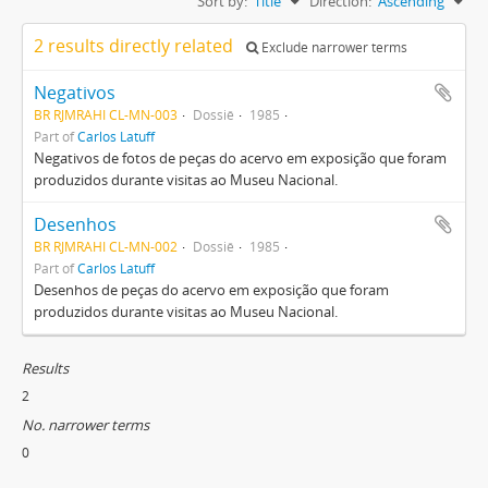
Sort by:
Title
Direction:
Ascending
2 results directly related
Exclude narrower terms
Negativos
BR RJMRAHI CL-MN-003
Dossiê
1985
Part of
Carlos Latuff
Negativos de fotos de peças do acervo em exposição que foram
produzidos durante visitas ao Museu Nacional.
Desenhos
BR RJMRAHI CL-MN-002
Dossiê
1985
Part of
Carlos Latuff
Desenhos de peças do acervo em exposição que foram
produzidos durante visitas ao Museu Nacional.
Results
2
No. narrower terms
0