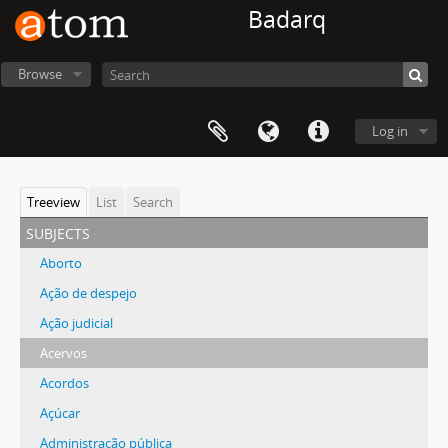
Badarq
Browse
Log in
Treeview
List
Search
subjects
Aborto
Ação de despejo
Ação judicial
Acervos
Acordos
Açúcar
Administração pública