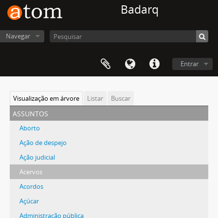
Badarq
Navegar
Entrar
Visualização em árvore
Listar
Buscar
assuntos
Aborto
Ação de despejo
Ação judicial
Acervos
Acordos
Açúcar
Administração pública